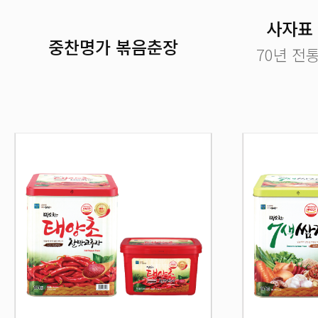
사자표
중찬명가 볶음춘장
70년 전