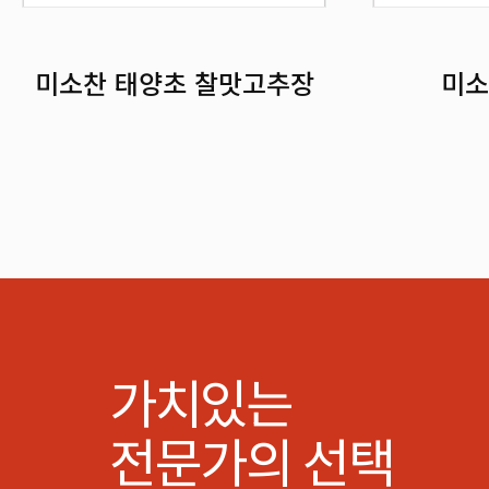
미소찬 태양초 찰맛고추장
미소
가치있는
전문가의 선택